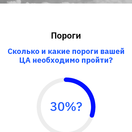
АУДИТ
ПРОДУКТА
Пороги
ИЛИ УСЛУГИ
Сколько и какие пороги вашей
ЗА 48 ЧАСОВ!
ЦА необходимо пройти?
Подробнее
Не найдем ошибки — вернём деньги!
30%?