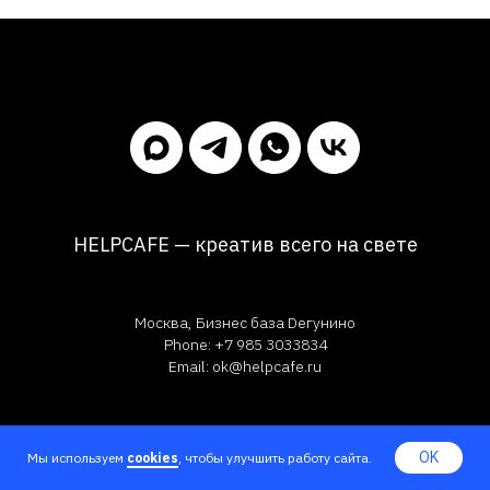
HELPCAFE — креатив всего на свете
Москва, Бизнес база Dегунино
Phone: +7 985 3033834
Email: ok@helpcafe.ru
OK
Мы используем
cookies
, чтобы улучшить работу сайта.
HELPCAFE 2026© All Rights Reserved.
Политика конфиденциальности