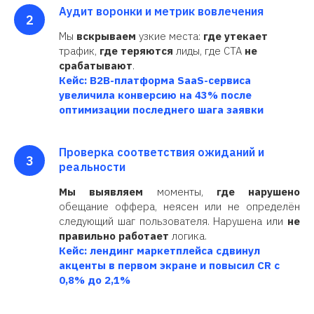
Аудит воронки и метрик вовлечения
Мы
вскрываем
узкие места:
где утекает
трафик,
где теряются
лиды, где CTA
не
срабатывают
.
Кейс: B2B-платформа SaaS-сервиса
увеличила конверсию на 43% после
оптимизации последнего шага заявки
Проверка соответствия ожиданий и
реальности
Мы выявляем
моменты,
где нарушено
обещание оффера, неясен или не определён
следующий шаг пользователя. Нарушена или
не
правильно работает
логика.
Кейс:
лендинг маркетплейса сдвинул
акценты в первом экране и повысил CR с
0,8% до 2,1%